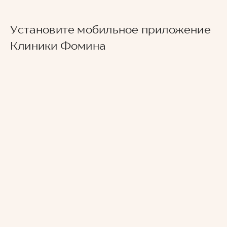
Установите мобильное приложение
Клиники Фомина
Ведущие врачи региона
Современное экспертное оборудование
Контроль всех этапов лечения с помощью
ИИ
Привлечение федеральных экспертов
Премиальный уровень сервиса
Служба заботы о пациентах