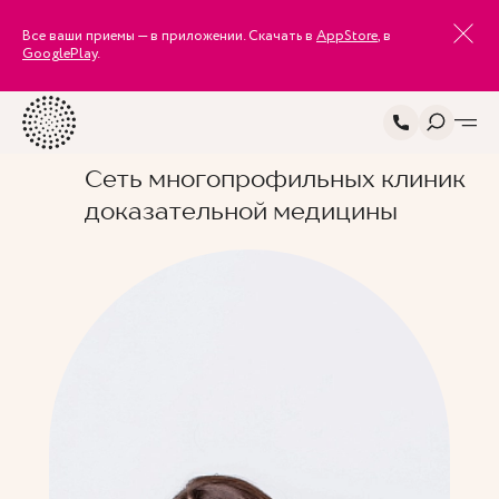
Все ваши приемы — в приложении. Скачать в
AppStore
, в
GooglePlay
.
Сеть многопрофильных клиник
доказательной медицины