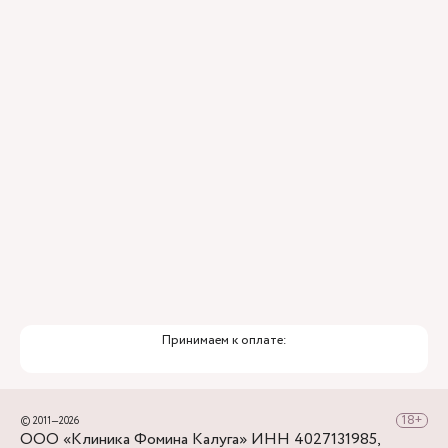
Контроль всех этапов лечения с помощью
ИИ
Привлечение федеральных экспертов
Премиальный уровень сервиса
Служба заботы о пациентах
Принимаем к оплате:
© 2011—2026
ООО «Клиника Фомина Калуга» ИНН 4027131985,