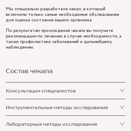
Мы специально разработали чекап, в который
включили только самые необходимые обследования
для оценки состояния вашего организма.
По результатам прохождения чекапа вы получите
рекомендации по лечению в случае необходимости, а
также профилактике заболеваний и дальнейшему
наблюдению.
Состав чекапа
Консультации специалистов
Консультация гастроэнтеролога (первичная)
Инструментальные методы исследования
1 шт.
Консультация уролога первичная
УЗИ брюшной полости (печень, поджелудочная
Лабораторные методы исследования
1 шт.
1 шт.
железа, желчный пузырь, селезенка)