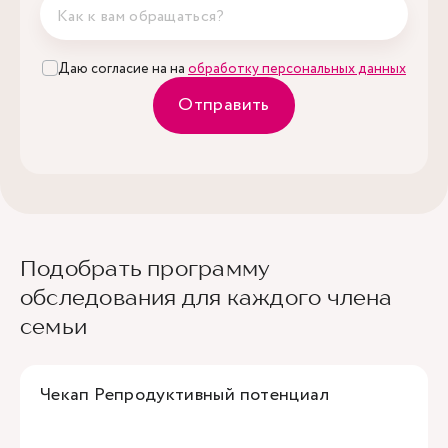
Глюкоза
1 шт.
Даю согласие на на
обработку персональных данных
Отправить
Холестерин общий
1 шт.
Холестерин липопротеинов высокой плотности
1 шт.
Холестерин-ЛПВП
Холестерин липопротеинов низкой плотности
1 шт.
Холестерин-ЛПНП
Подобрать программу
обследования для каждого члена
Триглицериды
1 шт.
семьи
Тиреотропный гормон (ТТГ)
1 шт.
Чекап Репродуктивный потенциал
Гликированный гемоглобин (HbА1c)
1 шт.