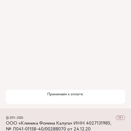
ИИ
Привлечение федеральных экспертов
Премиальный уровень сервиса
Служба заботы о пациентах
Принимаем к оплате:
© 2011—2026
ООО «Клиника Фомина Калуга» ИНН 4027131985,
№ Л041-01158-40/00288070 от 24.12.20