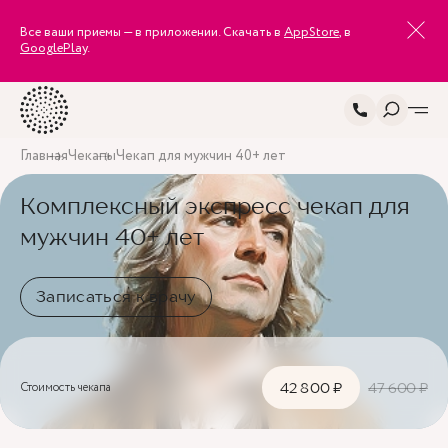
Все ваши приемы — в приложении. Скачать в
AppStore
, в
GooglePlay
.
Главная
Чекапы
Чекап для мужчин 40+ лет
Комплексный экспресс чекап для
мужчин 40+ лет
Записаться к врачу
Стоимость чекапа
42 800 ₽
47 600 ₽