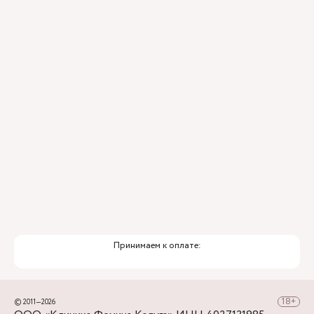
Контроль всех этапов лечения с помощью
ИИ
Привлечение федеральных экспертов
Премиальный уровень сервиса
Служба заботы о пациентах
Принимаем к оплате:
© 2011—2026