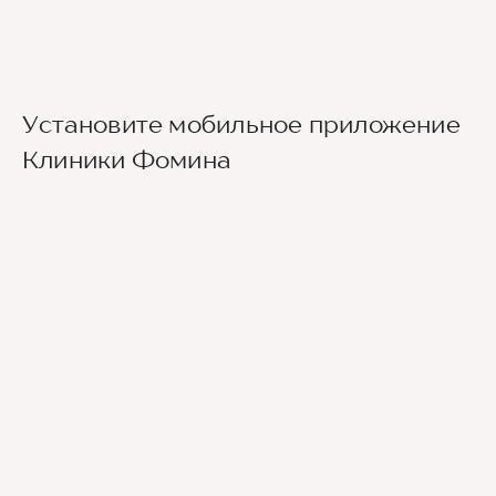
Установите мобильное приложение
Клиники Фомина
Ведущие врачи региона
Современное экспертное оборудование
Контроль всех этапов лечения с помощью
ИИ
Привлечение федеральных экспертов
Премиальный уровень сервиса
Служба заботы о пациентах