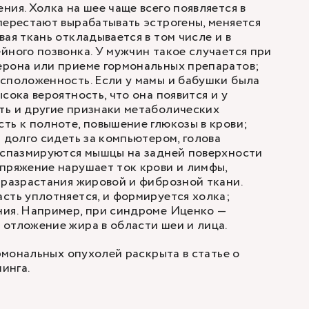
ния. Холка на шее чаще всего появляется в
перестают вырабатывать эстрогены, меняется
вая ткань откладывается в том числе и в
йного позвонка. У мужчин такое случается при
ерона или приеме гормональных препаратов;
сположенность. Если у мамы и бабушки была
сока вероятность, что она появится и у
ть и другие признаки метаболических
ть к полноте, повышение глюкозы в крови;
и долго сидеть за компьютером, голова
и спазмируются мышцы на задней поверхности
пряжение нарушает ток крови и лимфы,
 разрастания жировой и фиброзной ткани.
сть уплотняется, и формируется холка;
ния. Например, при синдроме Иценко —
отложение жира в области шеи и лица.
мональных опухолей раскрыта в статье о
инга.