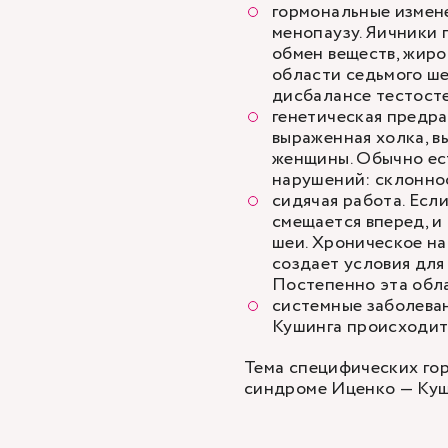
гормональные измене
менопаузу. Яичники 
обмен веществ, жиро
области седьмого ше
дисбалансе тестост
генетическая предра
выраженная холка, вы
женщины. Обычно ес
нарушений: склоннос
сидячая работа. Есл
смещается вперед, 
шеи. Хроническое на
создает условия для
Постепенно эта обла
системные заболева
Кушинга происходит 
Тема специфических гор
синдроме Иценко — Куш