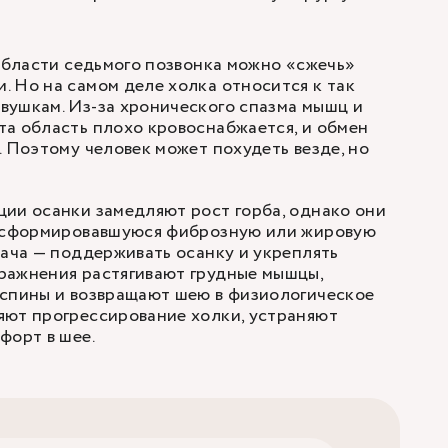
 области седьмого позвонка можно «сжечь»
 Но на самом деле холка относится к так
вушкам. Из-за хронического спазма мышц и
а область плохо кровоснабжается, и обмен
. Поэтому человек может похудеть везде, но
ии осанки замедляют рост горба, однако они
е сформировавшуюся фиброзную или жировую
дача — поддерживать осанку и укреплять
ражнения растягивают грудные мышцы,
 спины и возвращают шею в физиологическое
яют прогрессирование холки, устраняют
форт в шее.