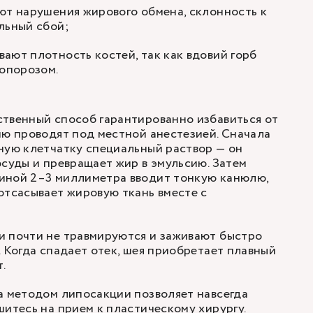
ют нарушения жирового обмена, склонность к
льный сбой;
ают плотность костей, так как вдовий горб
еопорозом.
твенный способ гарантированно избавиться от
ию проводят под местной анестезией. Сначала
ную клетчатку специальный раствор — он
осуды и превращает жир в эмульсию. Затем
иной 2–3 миллиметра вводит тонкую канюлю,
отсасывает жировую ткань вместе с
и почти не травмируются и заживают быстро
. Когда спадает отек, шея приобретает плавный
.
а методом липосакции позволяет навсегда
шитесь на прием к пластическому хирургу.