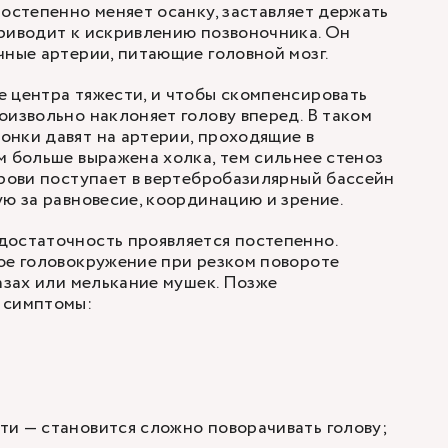
постепенно меняет осанку, заставляет держать
риводит к искривлению позвоночника. Он
чные артерии, питающие головной мозг.
 центра тяжести, и чтобы скомпенсировать
оизвольно наклоняет голову вперед. В таком
нки давят на артерии, проходящие в
м больше выражена холка, тем сильнее стеноз
крови поступает в вертебробазилярный бассейн
ую за равновесие, координацию и зрение.
достаточность проявляется постепенно.
ое головокружение при резком повороте
лазах или мелькание мушек. Позже
 симптомы:
и — становится сложно поворачивать голову;