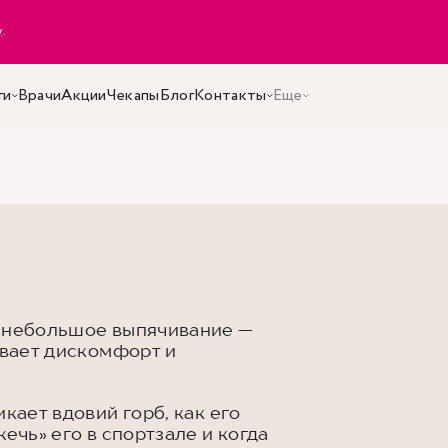
y
.
ги
Врачи
Акции
Чекапы
Блог
Контакты
Еще
я небольшое выпячивание —
ывает дискомфорт и
кает вдовий горб, как его
ечь» его в спортзале и когда