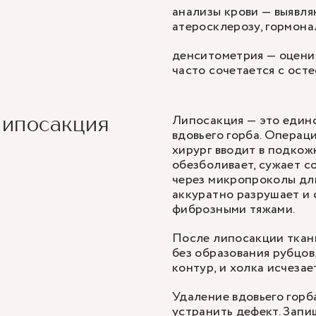
анализы крови — выявля
атеросклерозу, гормона
денситометрия — оценив
часто сочетается с ост
Липосакция — это единс
липосакция
вдовьего горба. Операц
хирург вводит в подкож
обезболивает, сужает с
через микропроколы дл
аккуратно разрушает и 
фиброзными тяжами.
После липосакции ткан
без образования рубцов
контур, и холка исчезает
Удаление вдовьего горб
устранить дефект. Запи