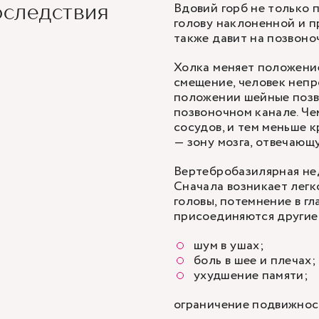
Вдовий горб не только 
оследствия
голову наклоненной и п
также давит на позвоно
Холка меняет положение
смещение, человек непр
положении шейные позво
позвоночном канале. Че
сосудов, и тем меньше 
— зону мозга, отвечающ
Вертебробазилярная не
Сначала возникает легк
головы, потемнение в г
присоединяются другие
шум в ушах;
боль в шее и плечах;
ухудшение памяти;
ограничение подвижност