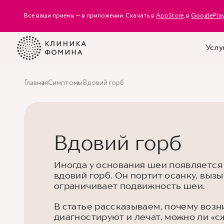
Все ваши приемы — в приложении. Скачать в
AppStore
, в
GooglePla
Услу
Главная
Симптомы
Вдовий горб
Вдовий горб
Иногда у основания шеи появляетс
вдовий горб. Он портит осанку, выз
ограничивает подвижность шеи.
В статье рассказываем, почему возни
диагностируют и лечат, можно ли «сж