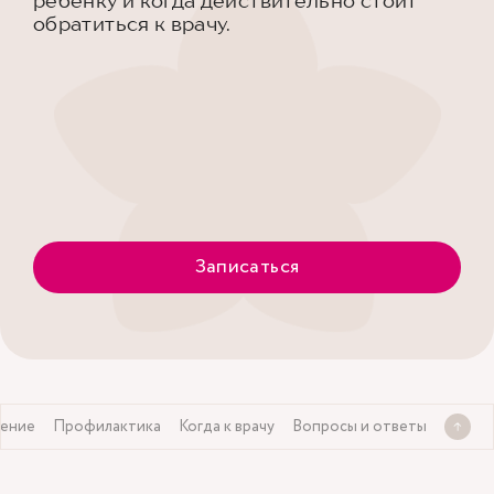
ребенку и когда действительно стоит
обратиться к врачу.
Записаться
ение
Профилактика
Когда к врачу
Вопросы и ответы