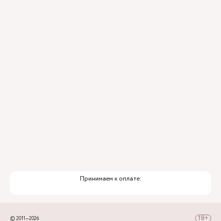
Контроль всех этапов лечения с помощью
ИИ
Привлечение федеральных экспертов
Премиальный уровень сервиса
Служба заботы о пациентах
Принимаем к оплате:
© 2011—2026