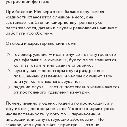
устроенном фонтане.
При болезни Меньера этот баланс нарушается:
жидкости становится слишком много, она
застаивается. Стенки камер во внутреннем ухе
растягиваются, датчики слуха и равновесия начинают
работать «со сбоями».
Отсюда и характерные симптомы:
головокружение — мозг получает от внутреннего
уха «фальшивые сигналы», будто тело вращается,
хотя вы стоите или сидите спокойно;
шум в ушах — рецепторы слуха раздражены
повышенным давлением, и человек слышит звон
или гул, хотя внешнего звука нет;
падение слуха — клетки постепенно изнашиваются
от постоянного «давления изнутри».
Почему именно у одних людей это происходит, а у
других нет, до конца не ясно. У кого-то играет роль
наследственность, у кого-то — перенесенные
инфекции или сопутствующие заболевания. Но
главное, что нужно знать: приступы — это не