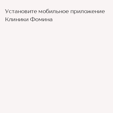
Установите мобильное приложение
Клиники Фомина
Ведущие врачи региона
Современное экспертное оборудование
Контроль всех этапов лечения с помощью
ИИ
Привлечение федеральных экспертов
Премиальный уровень сервиса
Служба заботы о пациентах