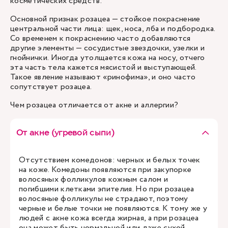
косметических средств.
Основной признак розацеа — стойкое покраснение
центральной части лица: щек, носа, лба и подбородка.
Со временем к покраснению часто добавляются
другие элементы — сосудистые звездочки, узелки и
гнойнички. Иногда утолщается кожа на носу, отчего
эта часть тела кажется мясистой и выступающей.
Такое явление называют «ринофима», и оно часто
сопутствует розацеа.
Чем розацеа отличается от акне и аллергии?
От акне (угревой сыпи)
Отсутствием комедонов: черных и белых точек
на коже. Комедоны появляются при закупорке
волосяных фолликулов кожным салом и
погибшими клетками эпителия. Но при розацеа
волосяные фолликулы не страдают, поэтому
черные и белые точки не появляются. К тому же у
людей с акне кожа всегда жирная, а при розацеа
она может быть нормальной или даже сухой.