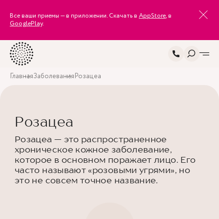
Все ваши приемы — в приложении. Скачать в
AppStore
, в
GooglePlay
.
Главная
Заболевания
Розацеа
Розацеа
Розацеа — это распространенное
хроническое кожное заболевание,
которое в основном поражает лицо. Его
часто называют «розовыми угрями», но
это не совсем точное название.