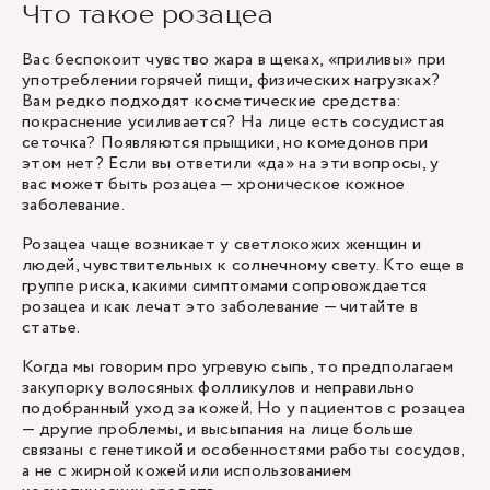
Что такое розацеа
Вас беспокоит чувство жара в щеках, «приливы» при
употреблении горячей пищи, физических нагрузках?
Вам редко подходят косметические средства:
покраснение усиливается? На лице есть сосудистая
сеточка? Появляются прыщики, но комедонов при
этом нет? Если вы ответили «да» на эти вопросы, у
вас может быть розацеа — хроническое кожное
заболевание.
Розацеа чаще возникает у светлокожих женщин и
людей, чувствительных к солнечному свету. Кто еще в
группе риска, какими симптомами сопровождается
розацеа и как лечат это заболевание — читайте в
статье.
Когда мы говорим про угревую сыпь, то предполагаем
закупорку волосяных фолликулов и неправильно
подобранный уход за кожей. Но у пациентов с розацеа
— другие проблемы, и высыпания на лице больше
связаны с генетикой и особенностями работы сосудов,
а не с жирной кожей или использованием