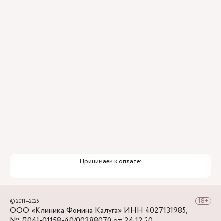
ИИ
Привлечение федеральных экспертов
Премиальный уровень сервиса
Служба заботы о пациентах
Принимаем к оплате:
© 2011—2026
ООО «Клиника Фомина Калуга» ИНН 4027131985,
№ Л041-01158-40/00288070 от 24.12.20