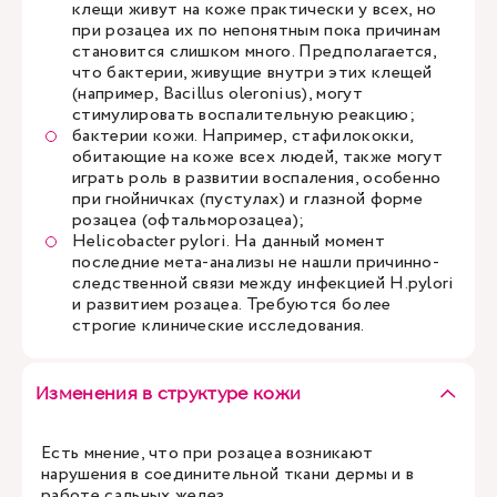
клещи живут на коже практически у всех, но
при розацеа их по непонятным пока причинам
становится слишком много. Предполагается,
что бактерии, живущие внутри этих клещей
(например, Bacillus oleronius), могут
стимулировать воспалительную реакцию;
бактерии кожи. Например, стафилококки,
обитающие на коже всех людей, также могут
играть роль в развитии воспаления, особенно
при гнойничках (пустулах) и глазной форме
розацеа (офтальморозацеа);
Helicobacter pylori. На данный момент
последние мета-анализы не нашли причинно-
следственной связи между инфекцией H.pylori
и развитием розацеа. Требуются более
строгие клинические исследования.
Изменения в структуре кожи
Есть мнение, что при розацеа возникают
нарушения в соединительной ткани дермы и в
работе сальных желез.