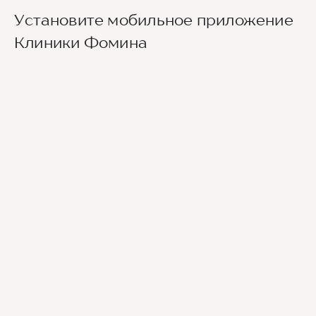
Установите мобильное приложение
Клиники Фомина
Ведущие врачи региона
Современное экспертное оборудование
Контроль всех этапов лечения с помощью
ИИ
Привлечение федеральных экспертов
Премиальный уровень сервиса
Служба заботы о пациентах