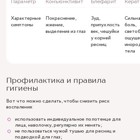
Характерные
Покраснение,
Зуд,
Сильна
симптомы
жжение,
припухлость
боль,
выделения из глаз
век, чешуйки
светоб
у корней
ощуще
ресниц
иноро
тела
Профилактика и правила
гигиены
Вот что можно сделать, чтобы снизить риск
воспаления:
использовать индивидуальное полотенце для
лица, наволочку, регулярно их менять;
не пользоваться чужой тушью для ресниц и
подводкой для глаз;