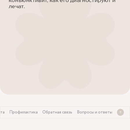
конъюнктивит, как его диагностируют и
лечат.
ита
Профилактика
Обратная связь
Вопросы и ответы