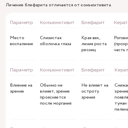
Лечение
блефарита
отличается от конъюктивита.
Место
Слизистая
Края век,
Рогови
воспаления
оболочка глаза
линия роста
(прозр
ресниц
часть 
Влияние на
Обычно не
Не влияет на
Снижа
зрение
влияет, зрение
остроту
зрение
проясняется
зрения
появл
после моргания
туман
пелен