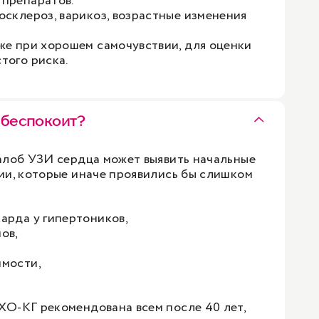
препаратов.
осклероз, варикоз, возрастные изменения
же при хорошем самочувствии, для оценки
того риска.
 беспокоит?
алоб УЗИ сердца может выявить начальные
ии, которые иначе проявились бы слишком
арда у гипертоников,
ов,
имости,
О-КГ рекомендована всем после 40 лет,