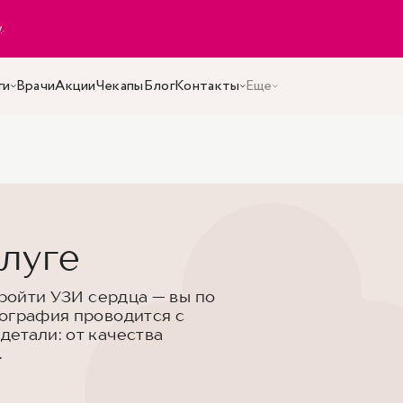
y
.
ги
Врачи
Акции
Чекапы
Блог
Контакты
Еще
луге
пройти УЗИ сердца — вы по
ография проводится с
етали: от качества
.