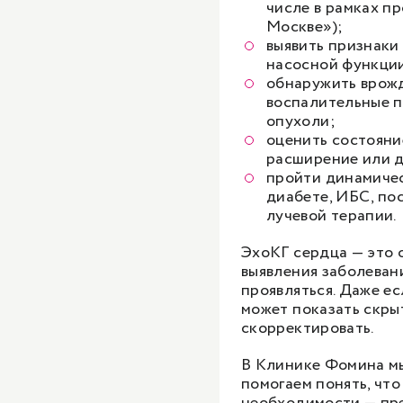
числе в рамках п
Москве»);
выявить признаки
насосной функции
обнаружить врожд
воспалительные п
опухоли;
оценить состояние
расширение или д
пройти динамичес
диабете, ИБС, пос
лучевой терапии.
ЭхоКГ сердца — это 
выявления заболевани
проявляться. Даже ес
может показать скры
скорректировать.
В Клинике Фомина мы
помогаем понять, что