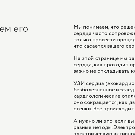
Мы понимаем, что реше
чем его
сердца часто сопровожд
только провести процед
что касается вашего сер
На этой странице мы ра
сердца, как проходит п
важно не откладывать к
УЗИ сердца (эхокардиог
безболезненное исследо
кардиологические откло
оно сокращается, как дв
стенки. Всё происходит
А нужно ли это, если в
разные методы.
Электро
электрическую активнос