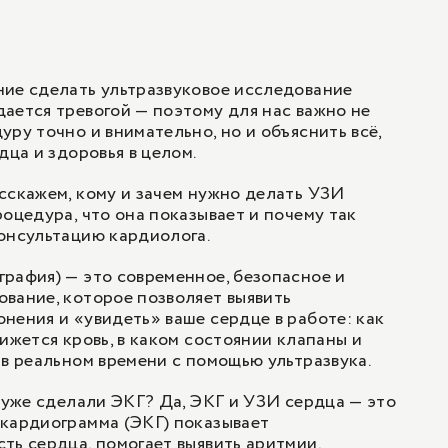
1
/
1
ние сделать ультразвуковое исследование
ается тревогой — поэтому для нас важно не
уру точно и внимательно, но и объяснить всё,
дца и здоровья в целом.
сскажем, кому и зачем нужно делать УЗИ
роцедура, что она показывает и почему так
онсультацию кардиолога.
рафия) — это современное, безопасное и
вание, которое позволяет выявить
нения и «увидеть» ваше сердце в работе: как
ижется кровь, в каком состоянии клапаны и
 в реальном времени с помощью ультразвука.
ы уже сделали ЭКГ? Да, ЭКГ и УЗИ сердца — это
кардиограмма (ЭКГ)
показывает
ть сердца, помогает выявить аритмии,