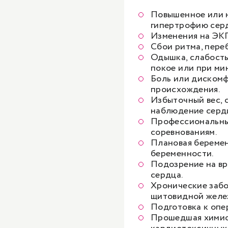
Повышенное или 
гипертрофию серд
Изменения на ЭКГ
Сбои ритма, пере
Одышка, слабость
покое или при ми
Боль или дискомфо
происхождения.
Избыточный вес, 
наблюдение серд
Профессиональные
соревнованиям.
Плановая беремен
беременности.
Подозрение на в
сердца.
Хронические забо
щитовидной желе
Подготовка к опе
Прошедшая химио-