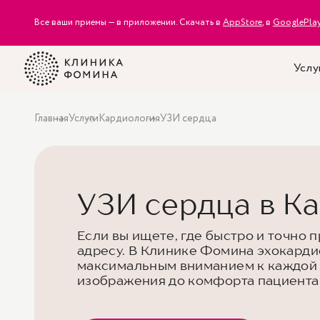
Все ваши приемы — в приложении. Скачать в
AppStore
, в
GooglePla
Услу
Главная
Услуги
Кардиология
УЗИ сердца
УЗИ сердца в Ка
Если вы ищете, где быстро и точно 
адресу. В Клинике Фомина эхокарди
максимальным вниманием к каждой д
изображения до комфорта пациента