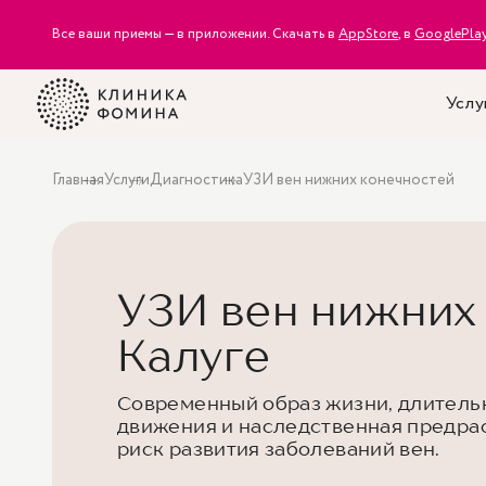
Все ваши приемы — в приложении. Скачать в
AppStore
, в
GooglePla
Услу
Главная
Услуги
Диагностика
УЗИ вен нижних конечностей
УЗИ вен нижних
Калуге
Современный образ жизни, длительн
движения и наследственная предра
риск развития заболеваний вен.