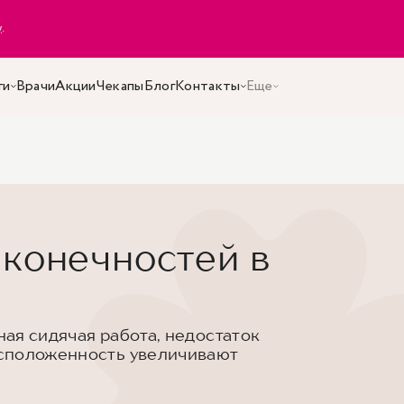
y
.
ги
Врачи
Акции
Чекапы
Блог
Контакты
Еще
 конечностей в
ая сидячая работа, недостаток
сположенность увеличивают