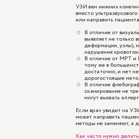
УЗИ вен нижних конечн
вместо ультразвукового
или направить пациента
В отличие от визуал
выявляет не только 
деформации, узлы), 
нарушения кровоток
В отличие от МРТ и 
тому же в большинст
достаточно, и нет н
дорогостоящие мето
В отличие флебограф
сканирование не тре
могут вызвать аллер
Если врач увидит на УЗ
может направить пациен
методы не заменяют, а 
Как часто нужно делат