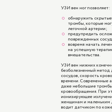
УЗИ вен ног позволяет:
обнаружить скрытые
тромбы, которые мог
легочной артерии;
предупредить осложн
поврежденных сосуд
вовремя начать лече
на успешную терапию
вмешательства.
УЗИ вен нижних конечно
безболезненный метод д
сосудов, скорость кров
времени. Современные 
даже небольшие тромбы
кровообращения. При эт
ионизирующее излучени
женщинам и маленьким д
водит датчиком по коже