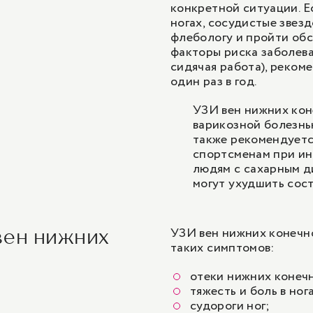
конкретной ситуации. Е
ногах, сосудистые звезд
флебологу и пройти обс
факторы риска заболева
сидячая работа), реком
один раз в год.
УЗИ вен нижних кон
варикозной болезнь
также рекомендуется
спортсменам при инт
людям с сахарным д
могут ухудшить сост
УЗИ вен нижних конечн
вен нижних
таких симптомов:
отеки нижних конеч
тяжесть и боль в ног
судороги ног;