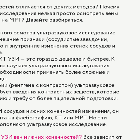
остей отличается от других методов? Почему
 исследования нельзя просто осмотреть вены
 на МРТ? Давайте разбираться.
ьного осмотра ультразвуковое исследование
внешние признаки (сосудистые звездочки,
но и внутренние изменения стенок сосудов и
а.
КТ УЗИ — это гораздо дешевле и быстрее. К
ве случаев ультразвукового исследования
еобходимости применять более сложные и
ды.
ии (рентгена с контрастом) ультразвуковое
бует введения контрастных веществ, которые
гию и требуют более тщательной подготовки.
И сосудов нижних конечностей изменения, он
та на флебографию, КТ или МРТ. Но эти
дополняют ультразвуковое исследование.
ь УЗИ вен нижних конечностей?
Все зависит от