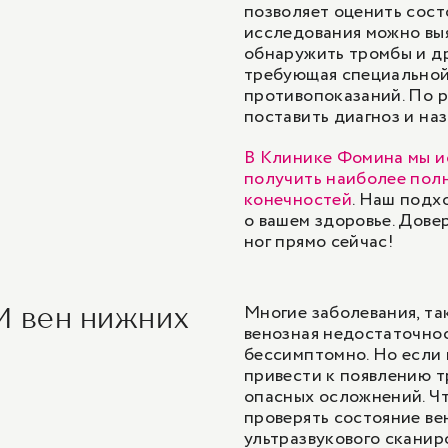
позволяет оценить сост
исследования можно вы
обнаружить тромбы и др
требующая специальной
противопоказаний. По р
поставить диагноз и наз
В Клинике Фомина мы и
получить наиболее пол
конечностей
. Наш подх
о вашем здоровье. Дове
ног прямо сейчас!
Многие заболевания, та
И вен нижних
венозная недостаточнос
бессимптомно. Но если 
привести к появлению т
опасных осложнений. Чт
проверять состояние в
ультразвукового сканир