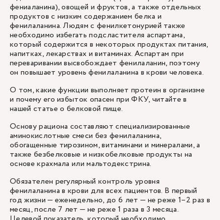
фениаланина), овощей и фруктов, а также отдельных
продуктов с низким содержанием белка и
фенилаланина. Людям с фенилкетонурией также
необходимо избегать подсластителя аспартама,
который содержится в некоторых продуктах питания,
напитках, лекарствах и витаминах. Аспартам при
переваривании высвобождает фенилаланин, поэтому
он повышает уровень фенилаланина в крови человека.
О том, какие функции выполняет протеин в организме
и почему его избыток опасен при ФКУ, читайте в
нашей статье о
белковой пище
.
Основу рациона составляют специализированные
аминокислотные смеси без фенилаланина,
обогащенные тирозином, витаминами и минералами, а
также безбелковые и низкобелковые продукты на
основе крахмала или мальтодекстрина.
Обязателен регулярный контроль уровня
фенилаланина в крови для всех пациентов. В первый
год жизни — еженедельно, до 6 лет — не реже 1–2 раз в
месяц, после 7 лет — не реже 1 раза в 3 месяца.
Целевой показатель, который необходимо