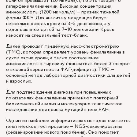
если он превышает 120 мкмоль/л, то это говорит о
гиперфенилаланинемии. Высокая концентрации
аминокислоты (1200 мкмоль/л) — признак тяжелой
формы ФКУ. Для анализа у младенцев берут
несколько капель крови на 3–5 день жизни, а у
недоношенных детей на 7–10 день жизни. Кровь
наносят на специальный тест-бланк.
Далее проводят тандемную масс-спектрометрию
(ТМС), которая определяет уровень фенилаланина в
сухом пятне крови, а также соотношение
аминокислоты к тирозину (показатель более 3 говорит
о высокой вероятности ФАГ-дефицита). ТМС —
основной метод лабораторной диагностики для детей
и взрослых.
Для подтверждения диагноза при повышенных
показателях фенилаланина применяют повторный
биохимический анализ и молекулярно-генетическое
исследование для поиска мутаций в гене PAH.
Одним из наиболее информативных методов считается
генетическое тестирование — NGS-секвенирование
(секвенирование нового поколения). Оно помогает