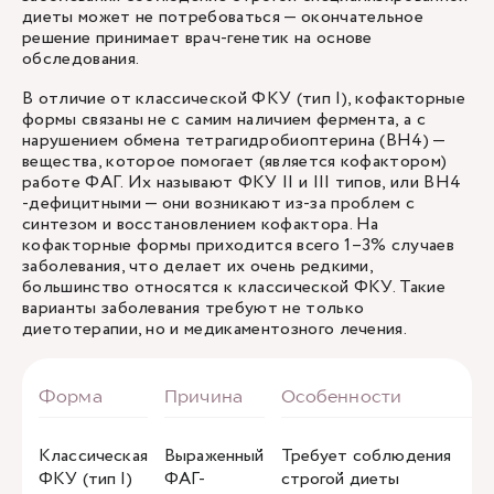
диеты может не потребоваться — окончательное
решение принимает врач-генетик на основе
обследования.
В отличие от классической ФКУ (тип I), кофакторные
формы связаны не с самим наличием фермента, а с
нарушением обмена тетрагидробиоптерина (BH4) —
вещества, которое помогает (является кофактором)
работе ФАГ. Их называют ФКУ II и III типов, или BH4
-дефицитными — они возникают из-за проблем с
синтезом и восстановлением кофактора. На
кофакторные формы приходится всего 1–3% случаев
заболевания, что делает их очень редкими,
большинство относятся к классической ФКУ. Такие
варианты заболевания требуют не только
диетотерапии, но и медикаментозного лечения.
Классическая
Выраженный
Требует соблюдения
ФКУ (тип I)
ФАГ-
строгой диеты