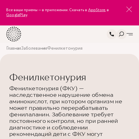
Все ваши приемы — в приложении. Скачать в
AppStore
, в
GooglePlay
.
Главная
Заболевания
Фенилкетонурия
Фенилкетонурия
Фенилкетонурия (ФКУ) —
наследственное нарушение обмена
аминокислот, при котором организм не
может правильно перерабатывать
фенилаланин. Заболевание требует
постоянного контроля, но при ранней
диагностике и соблюдении
рекомендаций дети с ФКУ могут