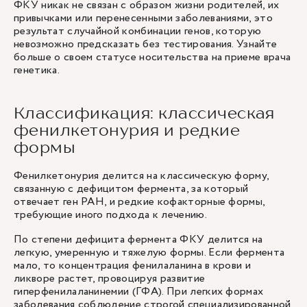
ФКУ никак не связан с образом жизни родителей, их
привычками или перенесенными заболеваниями, это
результат случайной комбинации генов, которую
невозможно предсказать без тестирования. Узнайте
больше о своем статусе носительства на приеме врача
генетика.
Классификация: классическая
фенилкетонурия и редкие
формы
Фенилкетонурия делится на классическую форму,
связанную с дефицитом фермента, за который
отвечает ген PAH, и редкие кофакторные формы,
требующие иного подхода к лечению.
По степени дефицита фермента ФКУ делится на
легкую, умеренную и тяжелую формы. Если фермента
мало, то концентрация фенилаланина в крови и
ликворе растет, провоцируя развитие
гиперфенилаланинемии (ГФА). При легких формах
заболевания соблюдение строгой специализированной