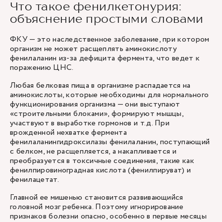
Что такое фенилкетонурия:
объяснение простыми словами
ФКУ — это наследственное заболевание, при котором
организм не может расщеплять аминокислоту
фенилаланин из-за дефицита фермента, что ведет к
поражению ЦНС.
Любая белковая пища в организме распадается на
аминокислоты, которые необходимы для нормального
функционирования организма — они выступают
«строительными блоками», формируют мышцы,
участвуют в выработке гормонов и т.д. При
врожденной нехватке фермента
фенилаланингидроксилазы фенилаланин, поступающий
с белком, не расщепляется, а накапливается и
преобразуется в токсичные соединения, такие как
фенилпировиноградная кислота (фенилпируват) и
фенилацетат.
Главной ее мишенью становится развивающийся
головной мозг ребенка. Поэтому игнорирование
признаков болезни опасно, особенно в первые месяцы