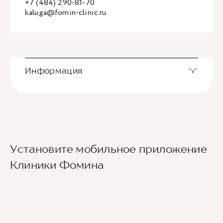
+7 (484) 290-81-70
kaluga@fomin-clinic.ru
Информация
Установите мобильное приложение
Клиники Фомина
Ведущие врачи региона
Современное экспертное оборудование
Контроль всех этапов лечения с помощью
ИИ