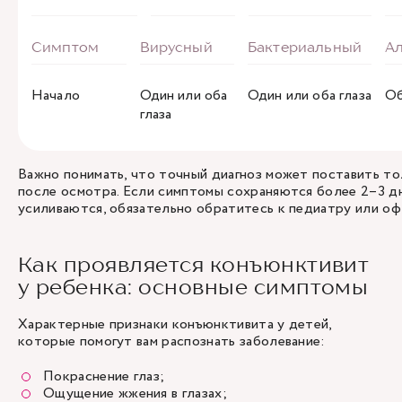
Начало
Один или оба
Один или оба глаза
Об
глаза
Важно понимать, что точный диагноз может поставить то
после осмотра. Если симптомы сохраняются более 2–3 д
усиливаются, обязательно обратитесь к педиатру или оф
Как проявляется конъюнктивит
у ребенка: основные симптомы
Характерные признаки конъюнктивита у детей,
которые помогут вам распознать заболевание:
Покраснение глаз;
Ощущение жжения в глазах;