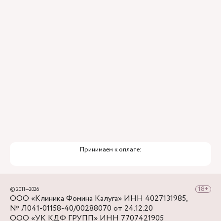
Привлечение федеральных экспертов
Премиальный уровень сервиса
Служба заботы о пациентах
Принимаем к оплате:
© 2011—2026
ООО «Клиника Фомина Калуга» ИНН 4027131985,
№ Л041-01158-40/00288070 от 24.12.20
ООО «УК КДФ ГРУПП» ИНН 7707421905