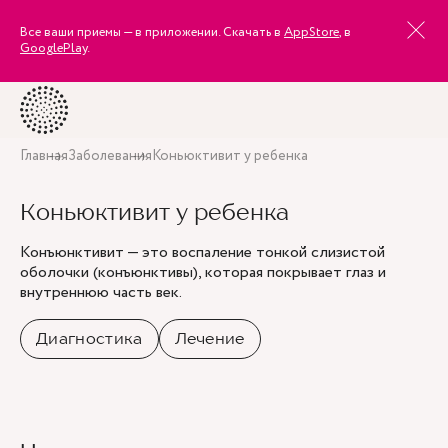
Все ваши приемы — в приложении. Скачать в
AppStore
, в
GooglePlay
.
Главная
Заболевания
Коньюктивит у ребенка
Коньюктивит у ребенка
Конъюнктивит — это воспаление тонкой слизистой
оболочки (конъюнктивы), которая покрывает глаз и
внутреннюю часть век.
Диагностика
Лечение