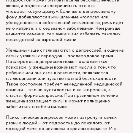
Подросток может жаловаться на бессмысленность
жизни, а родители воспринимать это как
«подростковую драму». Если же к депрессивному
фону добавляются вымышленные «голоса» или
убежденность в собственной никчемности, речь идет
не о капризе, а о серьезном заболевании. Чем раньше
начнется лечение, тем выше шанс избежать тяжелых
последствий во взрослой жизни.
Женщины чаще сталкиваются с депрессией, и один из
самых уязвимых периодов — послеродовое время.
Послеродовая депрессия может осложниться
психозом: у женщины возникают мысли о том, что
ребенок или она сама в опасности, появляются
галлюцинации или чувство полной безысходности.
Такое состояние требует немедленной медицинской
помощи — это не «усталость» и не «гормоны», а
опасная форма депрессии. При правильном лечении
женщина возвращает силы и может полноценно
заботиться о себе и малыше.
Психотическая депрессия может затронуть самых
разных людей — от подростка до пожилого, от
молодой мамы до человека в зрелом возрасте. И в