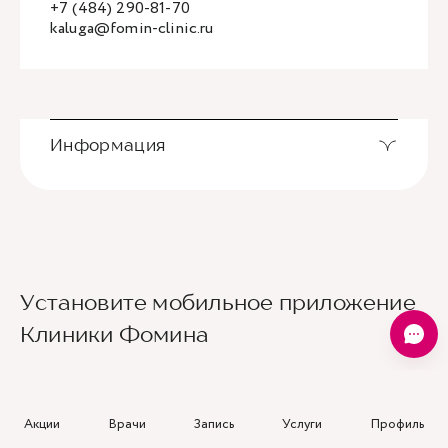
+7 (484) 290-81-70
kaluga@fomin-clinic.ru
Информация
Установите мобильное приложение
Клиники Фомина
Ведущие врачи региона
Современное экспертное оборудование
Контроль всех этапов лечения с помощью
Акции
Врачи
Запись
Услуги
Профиль
ИИ