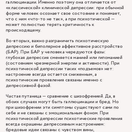
галлюцинации. Именно поэтому она отличается от
«классической» клинической депрессии: при обычной
форме человек осознает свое состояние и понимает,
что с ним «что-то не так», а при психотической —
может полностью терять критичность к
происходящему.
Во-вторых, важно разграничить психотическую
депрессию и биполярное аффективное расстройство
(БАР). При БАР у человека чередуются фазы:
глубокая депрессия сменяется манией или гипоманией
(состоянием чрезмерной энергии и активности). При
психотической депрессии таких «подъемов» нет:
настроение всегда остается сниженным, а
психотические проявления связаны именно с
депрессивной фазой.
Частая путаница — сравнение с шизофренией. Да, в
обоих случаях могут быть галлюцинации и бред. Но
при шизофрении эти симптомы существуют сами по
себе и не связаны с эмоциональным фоном. При
психотической депрессии психотические проявления
всегда окрашены депрессивным настроением:
бредовые идеи связаны с чувством вины,