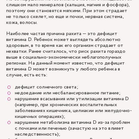
слишком мало минералов (кальция, магния и фосфора),
поэтому они становятся мягкими. При этом страдает
не только скелет, но еще и почки, нервная система,
кожа, волосы.
Наиболее частая причина рахита — это дефицит
витамина D. Ребенок может выглядеть абсолютно
здоровым, в то время как его организм страдает от
нехватки. Ранее считалось, что риск рахита гораздо
выше в социально-экономически неблагополучных
регионах. На данный момент известно, что дефицит
витамина D может возникнуть у любого ребенка в
случае, есть есть:
дефицит солнечного света;
недоедание или несбалансированное питание;
нарушение всасывания или утилизации витамина D
(например, при хронических воспалительных
заболеваниях кишечника, целиакии или желудочно-
кишечных операциях);
нарушение метаболизма витамина D из-за проблем
с почками или печенью (зачастую на это влияет
наследственность);