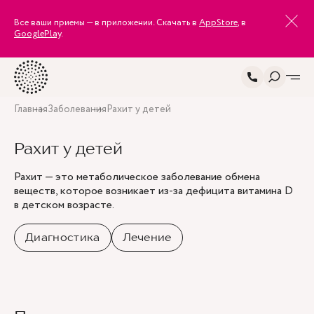
Все ваши приемы — в приложении. Скачать в
AppStore
, в
GooglePlay
.
Главная
Заболевания
Рахит у детей
Рахит у детей
Рахит — это метаболическое заболевание обмена
веществ, которое возникает из-за дефицита витамина D
в детском возрасте.
Диагностика
Лечение