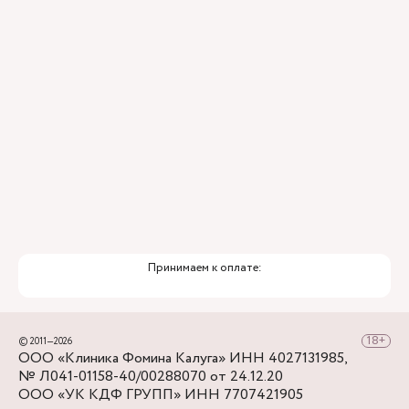
Привлечение федеральных экспертов
Премиальный уровень сервиса
Служба заботы о пациентах
Принимаем к оплате:
© 2011—2026
ООО «Клиника Фомина Калуга» ИНН 4027131985,
№ Л041-01158-40/00288070 от 24.12.20
ООО «УК КДФ ГРУПП» ИНН 7707421905