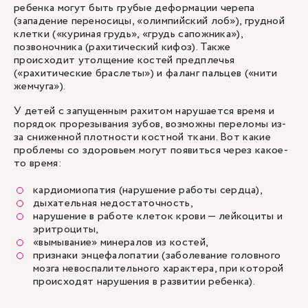
ребенка могут быть грубые деформации черепа
(западение переносицы, «олимпийский лоб»), грудной
клетки («куриная грудь», «грудь сапожника»),
позвоночника (рахитический кифоз). Также
происходит утолщение костей предплечья
(«рахитические браслеты») и фаланг пальцев («нити
жемчуга»).
У детей с запущенным рахитом нарушается время и
порядок прорезывания зубов, возможны переломы из-
за сниженной плотности костной ткани. Вот какие
проблемы со здоровьем могут появиться через какое-
то время:
кардиомиопатия (нарушение работы сердца),
дыхательная недостаточность,
нарушение в работе клеток крови — лейкоциты и
эритроциты,
«вымывание» минералов из костей,
признаки энцефалопатии (заболевание головного
мозга невоспалительного характера, при которой
происходят нарушения в развитии ребенка).