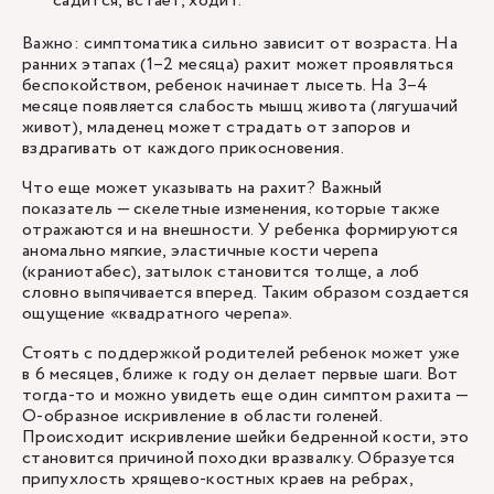
садится, встает, ходит.
Важно: симптоматика сильно зависит от возраста. На
ранних этапах (1–2 месяца) рахит может проявляться
беспокойством, ребенок начинает лысеть. На 3–4
месяце появляется слабость мышц живота (лягушачий
живот), младенец может страдать от запоров и
вздрагивать от каждого прикосновения.
Что еще может указывать на рахит? Важный
показатель — скелетные изменения, которые также
отражаются и на внешности. У ребенка формируются
аномально мягкие, эластичные кости черепа
(краниотабес), затылок становится толще, а лоб
словно выпячивается вперед. Таким образом создается
ощущение «квадратного черепа».
Стоять с поддержкой родителей ребенок может уже
в 6 месяцев, ближе к году он делает первые шаги. Вот
тогда-то и можно увидеть еще один симптом рахита —
О-образное искривление в области голеней.
Происходит искривление шейки бедренной кости, это
становится причиной походки вразвалку. Образуется
припухлость хрящево-костных краев на ребрах,