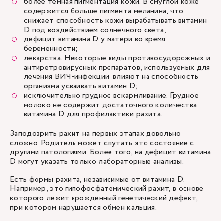
более темная пигментация кожи. В смуглой коже
содержится больше пигмента меланина, что
снижает способность кожи вырабатывать витамин
D под воздействием солнечного света;
дефицит витамина D у матери во время
беременности;
лекарства. Некоторые виды противосудорожных и
антиретровирусных препаратов, используемых для
лечения ВИЧ-инфекции, влияют на способность
организма усваивать витамин D;
исключительно грудное вскармливание. Грудное
молоко не содержит достаточного количества
витамина D для профилактики рахита.
Заподозрить рахит на первых этапах довольно
сложно. Родитель может спутать это состояние с
другими патологиями. Более того, на дефицит витамина
D могут указать только лабораторные анализы.
Есть формы рахита, независимые от витамина D.
Например, это гипофосфатемический рахит, в основе
которого лежит врожденный генетический дефект,
при котором нарушается обмен кальция.