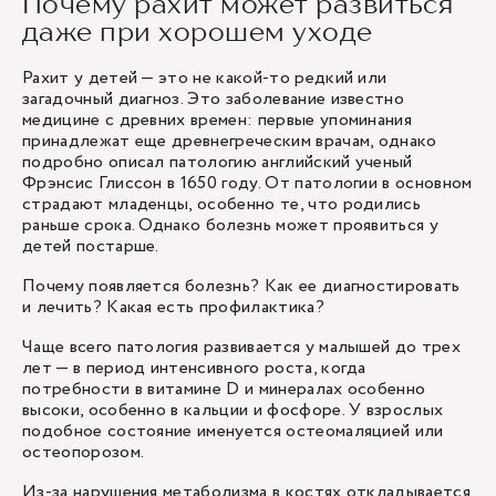
Почему рахит может развиться
даже при хорошем уходе
Рахит у детей — это не какой-то редкий или
загадочный диагноз. Это заболевание известно
медицине с древних времен: первые упоминания
принадлежат еще древнегреческим врачам, однако
подробно описал патологию английский ученый
Фрэнсис Глиссон в 1650 году. От патологии в основном
страдают младенцы, особенно те, что родились
раньше срока. Однако болезнь может проявиться у
детей постарше.
Почему появляется болезнь? Как ее диагностировать
и лечить? Какая есть профилактика?
Чаще всего патология развивается у малышей до трех
лет — в период интенсивного роста, когда
потребности в витамине D и минералах особенно
высоки, особенно в кальции и фосфоре. У взрослых
подобное состояние именуется остеомаляцией или
остеопорозом.
Из-за нарушения метаболизма в костях откладывается