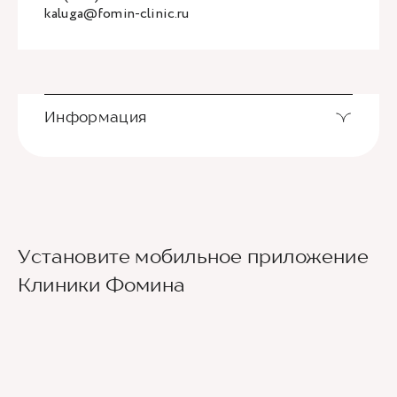
kaluga@fomin-clinic.ru
Информация
Установите мобильное приложение
Клиники Фомина
Ведущие врачи региона
Современное экспертное оборудование
Контроль всех этапов лечения с помощью
ИИ