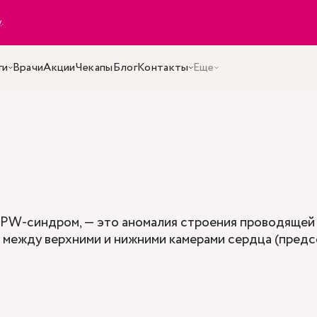
y
.
ги
Врачи
Акции
Чекапы
Блог
Контакты
Еще
PW-синдром, — это аномалия строения проводящей 
между верхними и нижними камерами сердца (предс