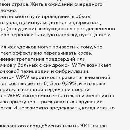
ством страха. Жить в ожидании очередного
сложно.
нительного пути проведения в обход
о узла, где импульс должен задержаться,
ца (желудочки) возбуждаются преждевременно.
ело переносить такую нагрузку, пусть даже и
я желудочков могут привести к тому, что
тает эффективно перекачивать кровь.
овении трепетания предсердий или
чков у больных с синдромом WPW возникает
дочковой тахикардии и фибрилляции.
ромом WPW вероятность развития внезапной
лет составляет от 0,15 до 0,39%, и это выше
 риска внезапной сердечной смерти.
ка с WPW-синдромом есть только изменения на
было приступов — риск опасных нарушений
ается. И невозможно предсказать, когда именно
 внезапного сердцебиения или на ЭКГ нашли