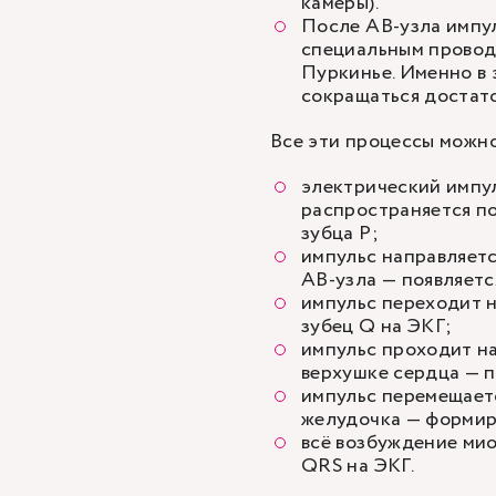
камеры).
После АВ-узла импу
специальным провод
Пуркинье. Именно в 
сокращаться достато
Все эти процессы можно
электрический импул
распространяется по
зубца Р;
импульс направляетс
АВ-узла — появляетс
импульс переходит 
зубец Q на ЭКГ;
импульс проходит н
верхушке сердца — п
импульс перемещает
желудочка — формиру
всё возбуждение ми
QRS на ЭКГ.