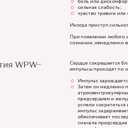
боль или дискомфорт
сильная слабость;
чувство тревоги или 
Иногда приступ сильног
При появлении любого и
сознании, немедленно 
Сердце сокращается бла
ития WPW-
импульсы проходят по 
Импульс зарождается
Затем он медленно 
атриовентрикулярный
предсердием и желуд
успели сократиться 
импульс задерживает
обеспечивает после
сначала предсердия 