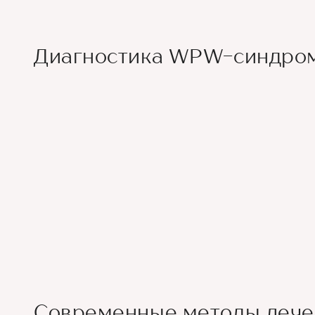
Диагностика WPW-синдро
Современные методы леч