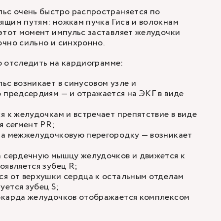
льс очень быстро распространяется по
ящим путям: ножкам пучка Гиса и волокнам
этот момент импульс заставляет желудочки
чно сильно и синхронно.
 отследить на кардиограмме:
ьс возникает в синусовом узле и
 предсердиям — и отражается на ЭКГ в виде
я к желудочкам и встречает препятствие в виде
я сегмент PR;
на межжелудочковую перегородку — возникает
а сердечную мышцу желудочков и движется к
оявляется зубец R;
ся от верхушки сердца к остальным отделам
ется зубец S;
окарда желудочков отображается комплексом