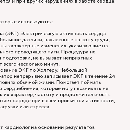
ется и при других нарушениях в работе сердца.
оторые используются:
а (ЭКГ)
. Электрическую активность сердца
большие датчики, наклеенные на кожу груди,
идны характерные изменения, указывающие на
ьного проводящего пути. Процедура не
 подготовки, не вызывает неприятных
 всего несколько минут.
ование ЭКГ по Холтеру
. Небольшой
атор непрерывно записывает ЭКГ в течение 24
словиях обычной жизни. Помогает поймать
 сердцебиения, которые могут возникать не
ь их характер, частоту и продолжительность.
отает сердце при вашей привычной активности,
нагрузки или стресса.
т кардиолог на основании результатов