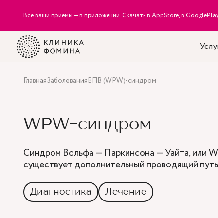
Все ваши приемы — в приложении. Скачать в
AppStore
, в
GooglePla
Услу
Главная
Заболевания
ВПВ (WPW)-синдром
WPW-синдром
Синдром Вольфа — Паркинсона — Уайта, или W
существует дополнительный проводящий путь 
Диагностика
Лечение