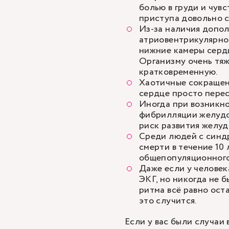
болью в груди и чув
приступа довольно 
Из-за наличия допол
атриовентрикулярног
нижние камеры серд
Организму очень тяж
кратковременную.
Хаотичные сокращени
сердце просто перес
Иногда при возникн
фибрилляции желудо
риск развития желу
Среди людей с синд
смерти в течение 10 
общепопуляционного
Даже если у челове
ЭКГ, но никогда не 
ритма всё равно ост
это случится.
Если у вас были случаи