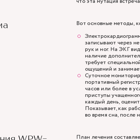
что эта мутация встреча
Вот основные методы, к
ма
Электрокардиограмм
записывают через не
рук и ног. На ЭКГ в
наличие дополнител
требует специальной
ощущений и занимает
Суточное мониторир
портативный регистр
часов или более в у
приступы учащенного
каждый день, оценит
Показывает, как раб
во время сна, после 
План лечения составляе
ения WPW-