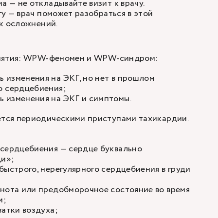
— не откладывайте визит к врачу.
у — врач поможет разобраться в этой
к осложнений.
онятия: WPW-феномен и WPW-синдром:
 изменения на ЭКГ, но нет в прошлом
о сердцебиения
;
 изменения на ЭКГ и симптомы.
ся периодическими приступами тахикардии.
:
 сердцебиения — сердце буквально
ди»;
быстрого, нерегулярного сердцебиения в груди
рнота или предобморочное состояние во время
и;
ватки воздуха;