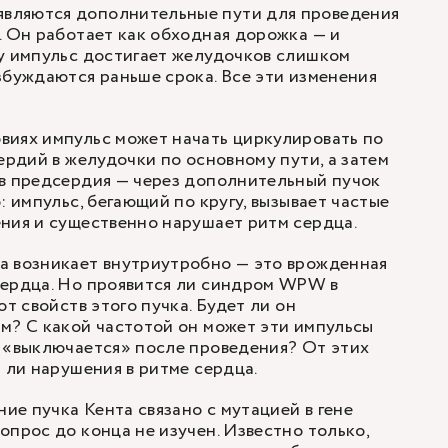
вляются дополнительные пути для проведения
. Он работает как обходная дорожка — и
у импульс достигает желудочков слишком
збуждаются раньше срока. Все эти изменения
виях импульс может начать циркулировать по
ердий в желудочки по основному пути, а затем
 в предсердия — через дополнительный пучок
: импульс, бегающий по кругу, вызывает частые
ения и существенно
нарушает ритм сердца
.
а возникает внутриутробно — это врожденная
сердца. Но проявится ли синдром WPW в
от свойств этого пучка. Будет ли он
м? С какой частотой он может эти импульсы
 «выключается» после проведения? От этих
т ли нарушения в ритме сердца.
ние пучка Кента связано с мутацией в гене
опрос до конца не изучен. Известно только,