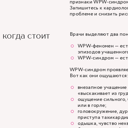
признаки WPW-синдрома 
Запишитесь к кардиолог
проблеме и снизить рис
Врачи выделяют два п
когда стоит
WPW-феномен — есть
эпизодов
учащенног
WPW-синдром — есть
WPW-синдром проявляет
Вот как они ощущаются
внезапное учащение
«выскакивает из гру
ощущение сильного, 
или в горле;
головокружение, ду
приступа тахикарди
одышка, чувство нех