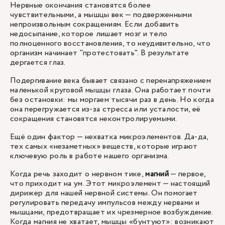
Нервные окончания становятся более
чувствительными, а мышцы век — подверженными
непроизвольным сокращениям. Если добавить
недосыпание, которое лишает мозг и тело
полноценного восстановления, то неудивительно, что
организм начинает "протестовать". В результате
дергается глаз.
Подергивание века бывает связано с перенапряжением
маленькой круговой мышцы глаза. Она работает почти
без остановки: мы моргаем тысячи раз в день. Но когда
она перегружается из-за стресса или усталости, её
сокращения становятся неконтролируемыми.
Ещё один фактор — нехватка микроэлементов. Да-да,
тех самых «незаметных» веществ, которые играют
ключевую роль в работе нашего организма.
Когда речь заходит о нервном тике,
магний
— первое,
что приходит на ум. Этот микроэлемент — настоящий
дирижер для нашей нервной системы. Он помогает
регулировать передачу импульсов между нервами и
мышцами, предотвращает их чрезмерное возбуждение.
Когда магния не хватает, мышцы «бунтуют»: возникают