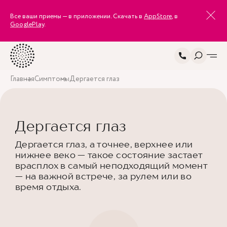
Все ваши приемы — в приложении. Скачать в
AppStore
, в
GooglePlay
.
Главная
Симптомы
Дергается глаз
Дергается глаз
Дергается глаз, а точнее, верхнее или
нижнее веко — такое состояние застает
врасплох в самый неподходящий момент
— на важной встрече, за рулем или во
время отдыха.