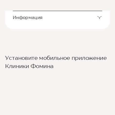
Информация
Установите мобильное приложение
Клиники Фомина
Ведущие врачи региона
Современное экспертное оборудование
Контроль всех этапов лечения с помощью
ИИ
Привлечение федеральных экспертов
Премиальный уровень сервиса