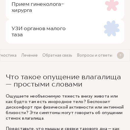
Прием гинеколога-
хирурга
УЗИ органов малого
таза
гностика
Лечение
Обратная связь
Вопросы и ответы
Что такое опущение влагалища
— простыми словами
Ощущаете необъяснимую тяжесть внизу живота или
как будто там есть инородное тело? Беспокоит
дискомфорт при физической активности или интимной
близости? Эти симптомы могут говорить об опущении
стенок влагалища.
Представьте, что мышцы и связки тазового дна — как